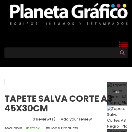
TAPETE SALVA CORTE A3
45X30CM
0 Review(s)
Add your review
Available
instock
#Code Products