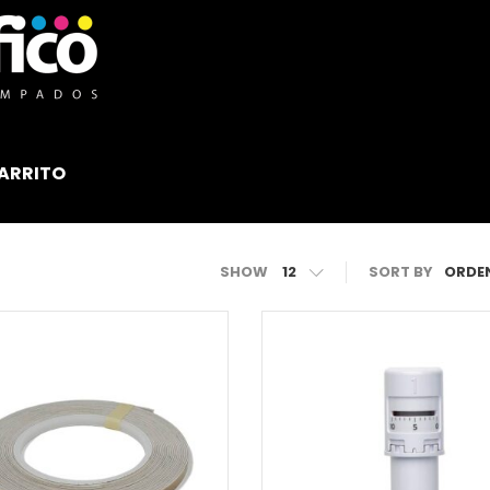
ARRITO
SHOW
12
SORT BY