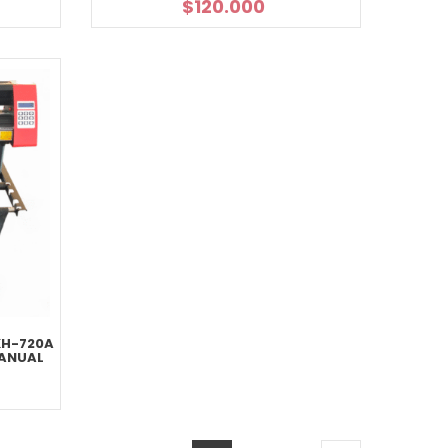
$
120.000
KH-720A
MANUAL