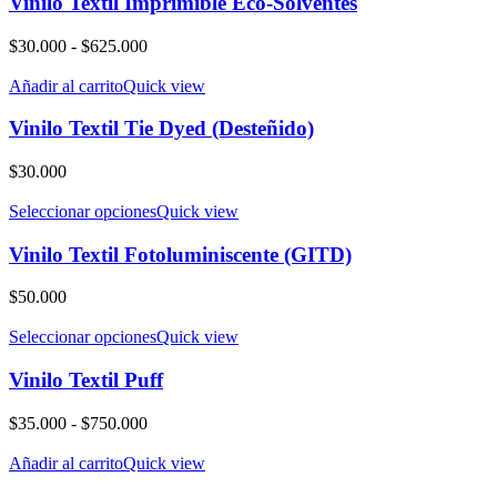
Vinilo Textil Imprimible Eco-Solventes
Rango
$
30.000
-
$
625.000
de
precios:
Añadir al carrito
Quick view
desde
$30.000
Vinilo Textil Tie Dyed (Desteñido)
hasta
$625.000
$
30.000
Seleccionar opciones
Quick view
Vinilo Textil Fotoluminiscente (GITD)
$
50.000
Seleccionar opciones
Quick view
Vinilo Textil Puff
Rango
$
35.000
-
$
750.000
de
precios:
Añadir al carrito
Quick view
desde