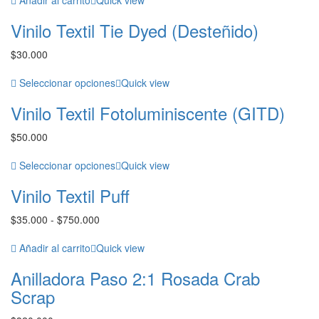
desde
Vinilo Textil Tie Dyed (Desteñido)
$30.000
hasta
$
30.000
$625.000
Seleccionar opciones
Quick view
Vinilo Textil Fotoluminiscente (GITD)
$
50.000
Seleccionar opciones
Quick view
Vinilo Textil Puff
Rango
$
35.000
-
$
750.000
de
precios:
Añadir al carrito
Quick view
desde
Anilladora Paso 2:1 Rosada Crab
$35.000
hasta
Scrap
$750.000