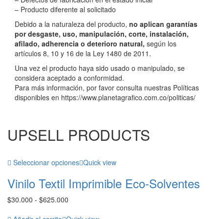
– Producto diferente al solicitado
Debido a la naturaleza del producto,
no aplican garantías
por desgaste, uso, manipulación, corte, instalación,
afilado, adherencia o deterioro natural,
según los
artículos 8, 10 y 16 de la Ley 1480 de 2011.
Una vez el producto haya sido usado o manipulado, se
considera aceptado a conformidad.
Para más información, por favor consulta nuestras Políticas
disponibles en https://www.planetagrafico.com.co/politicas/
UPSELL PRODUCTS
Seleccionar opciones
Quick view
Vinilo Textil Imprimible Eco-Solventes
Rango
$
30.000
-
$
625.000
de
precios:
Añadir al carrito
Quick view