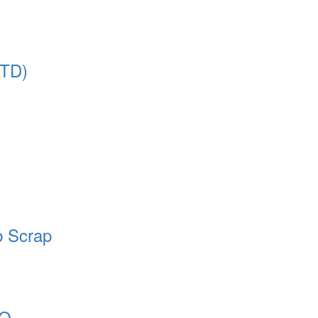
ITD)
b Scrap
 O