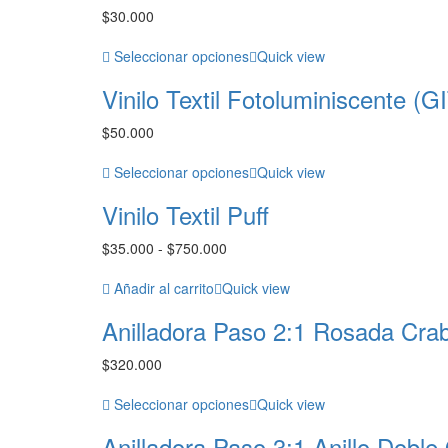
$
30.000
$625.000
Seleccionar opciones
Quick view
Vinilo Textil Fotoluminiscente (G
$
50.000
Seleccionar opciones
Quick view
Vinilo Textil Puff
Rango
$
35.000
-
$
750.000
de
precios:
Añadir al carrito
Quick view
desde
Anilladora Paso 2:1 Rosada Cra
$35.000
hasta
$
320.000
$750.000
Seleccionar opciones
Quick view
Anilladora Paso 3:1 Anillo Doble