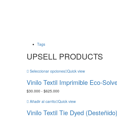
Tags
UPSELL PRODUCTS
Seleccionar opciones
Quick view
Vinilo Textil Imprimible Eco-Solv
Rango
$
30.000
-
$
625.000
de
precios:
Añadir al carrito
Quick view
desde
Vinilo Textil Tie Dyed (Desteñido
$30.000
hasta