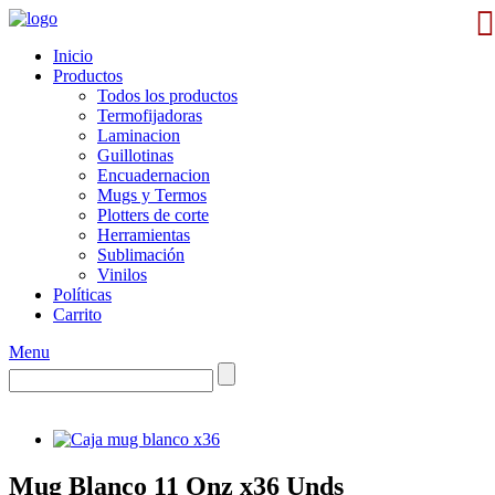
Inicio
Productos
Todos los productos
Termofijadoras
Laminacion
Guillotinas
Encuadernacion
Mugs y Termos
Plotters de corte
Herramientas
Sublimación
Vinilos
Políticas
Carrito
Menu
Mug Blanco 11 Onz x36 Unds