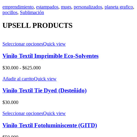
emprendimiento
,
estampados
,
mugs
,
personalizados
,
planeta grafico
,
pocillos
,
Sublimación
UPSELL PRODUCTS
Seleccionar opciones
Quick view
Vinilo Textil Imprimible Eco-Solventes
Rango
$
30.000
-
$
625.000
de
precios:
Añadir al carrito
Quick view
desde
$30.000
Vinilo Textil Tie Dyed (Desteñido)
hasta
$625.000
$
30.000
Seleccionar opciones
Quick view
Vinilo Textil Fotoluminiscente (GITD)