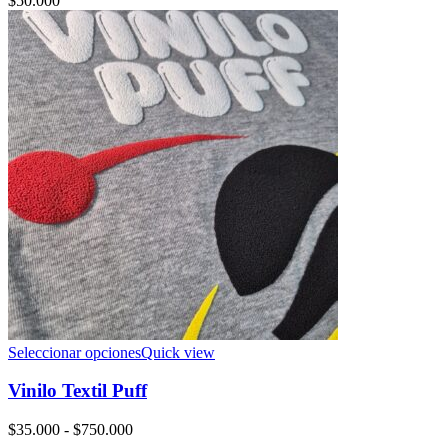
$
50.000
Seleccionar opciones
Quick view
Vinilo Textil Puff
Rango
$
35.000
-
$
750.000
de