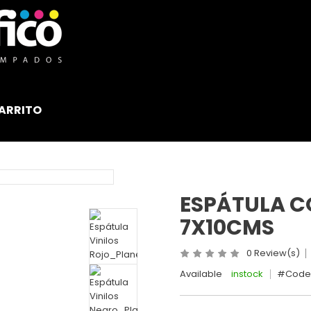
ARRITO
ESPÁTULA C
7X10CMS
0 Review(s)
Available
instock
#Code 