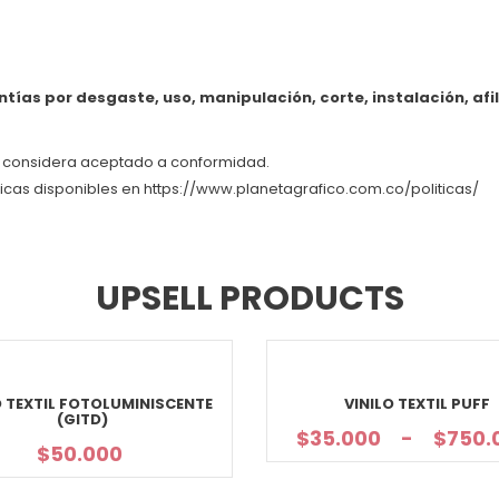
tías por desgaste, uso, manipulación, corte, instalación, afi
e considera aceptado a conformidad.
ticas disponibles en https://www.planetagrafico.com.co/politicas/
UPSELL PRODUCTS
O TEXTIL FOTOLUMINISCENTE
VINILO TEXTIL PUFF
(GITD)
$
35.000
-
$
750.
$
50.000
Rango