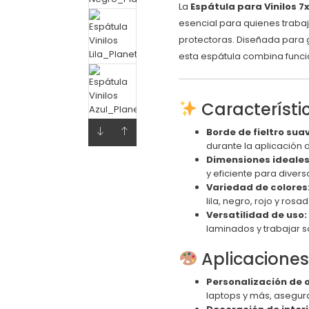
La
Espátula para Vinilos 7
esencial para quienes trabaj
protectoras. Diseñada para g
esta espátula combina funcio
Característ
Borde de fieltro sua
durante la aplicación d
Dimensiones ideales
y eficiente para diver
Variedad de colores
lila, negro, rojo y rosa
Versatilidad de uso:
laminados y trabajar s
Aplicacione
Personalización de 
laptops y más, asegur