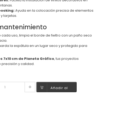
ores:
Facilita la instalación de vinilos decorativos en
ntanas.
booking:
Ayuda en la colocación precisa de elementos
 tarjetas.
mantenimiento
cada uso, limpia el borde de fieltro con un paño seco
acia.
arda la espátula en un lugar seco y protegido para
os 7x10 cm de Planeta Gráfico
, tus proyectos
 precisión y calidad.
Añadir al
carrito