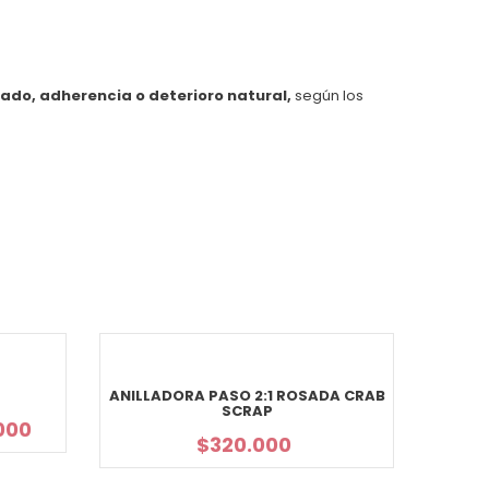
lado, adherencia o deterioro natural,
según los
ANILLADORA PASO 2:1 ROSADA CRAB
SCRAP
000
$
320.000