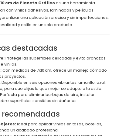
x10 cm de Planeta Gráfico
es una herramienta
an con vinilos adhesivos, laminados y películas
arantizar una aplicación precisa y sin imperfecciones,
nalidad y estilo en un solo producto.
icas destacadas
ve:
Protege las superficies delicadas y evita arañazos
e vinilos.
:
Con medidas de 7x10 cm, ofrece un manejo cómodo
sos proyectos.
:
Disponible en seis opciones vibrantes: amarillo, azul,
do, para que elijas la que mejor se adapte a tu estilo.
Perfecta para eliminar burbujas de aire, instalar
obre superficies sensibles sin dañarlas.
s recomendadas
objetos:
Ideal para aplicar vinilos en tazas, botellas,
ando un acabado profesional.