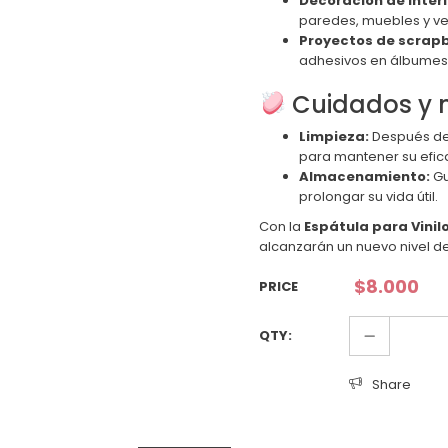
Decoración de interi
paredes, muebles y ve
Proyectos de scrap
adhesivos en álbumes y
Cuidados y 
Limpieza:
Después de 
para mantener su efic
Almacenamiento:
Gu
prolongar su vida útil.
Con la
Espátula para Vinil
alcanzarán un nuevo nivel de
$
8.000
PRICE
QTY:
Share