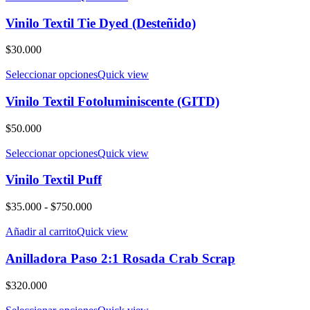
desde
$30.000
Vinilo Textil Tie Dyed (Desteñido)
hasta
$625.000
$
30.000
Seleccionar opciones
Quick view
Vinilo Textil Fotoluminiscente (GITD)
$
50.000
Seleccionar opciones
Quick view
Vinilo Textil Puff
Rango
$
35.000
-
$
750.000
de
precios:
Añadir al carrito
Quick view
desde
$35.000
Anilladora Paso 2:1 Rosada Crab Scrap
hasta
$750.000
$
320.000