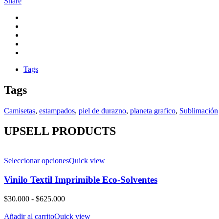
Share
Tags
Tags
Camisetas
,
estampados
,
piel de durazno
,
planeta grafico
,
Sublimación
UPSELL PRODUCTS
Seleccionar opciones
Quick view
Vinilo Textil Imprimible Eco-Solventes
Rango
$
30.000
-
$
625.000
de
precios:
Añadir al carrito
Quick view