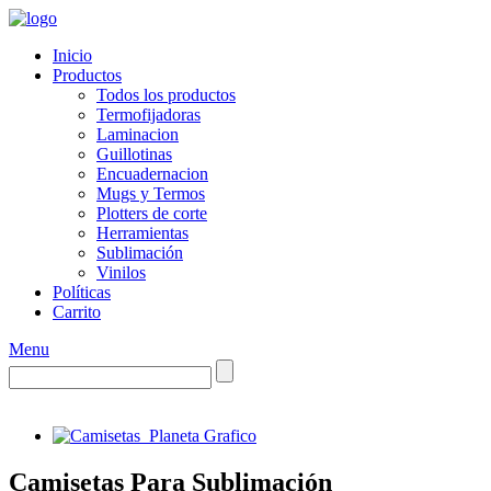
Inicio
Productos
Todos los productos
Termofijadoras
Laminacion
Guillotinas
Encuadernacion
Mugs y Termos
Plotters de corte
Herramientas
Sublimación
Vinilos
Políticas
Carrito
Menu
Camisetas Para Sublimación