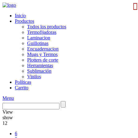
Inicio
Productos
Todos los productos
Termofijadoras
Laminacion
Guillotinas
Encuadernacion
Mugs y Termos
Plotters de corte
Herramientas
Sublimación
Vinilos
Políticas
Carrito
Menu
View
show
12
6