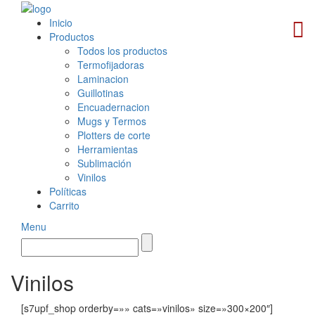
Inicio
Productos
Todos los productos
Termofijadoras
Laminacion
Guillotinas
Encuadernacion
Mugs y Termos
Plotters de corte
Herramientas
Sublimación
Vinilos
Políticas
Carrito
Menu
Vinilos
[s7upf_shop orderby=»» cats=»vinilos» size=»300×200″]