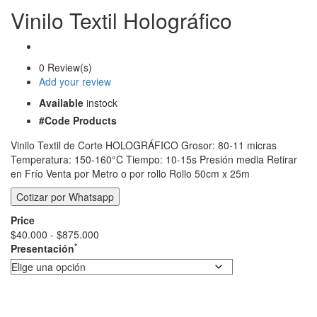
Vinilo Textil Holográfico
0 Review(s)
Add your review
Available
instock
#Code Products
Vinilo Textil de Corte HOLOGRÁFICO Grosor: 80-11 micras
Temperatura: 150-160°C Tiempo: 10-15s Presión media Retirar
en Frío Venta por Metro o por rollo Rollo 50cm x 25m
Price
Rango
$
40.000
-
$
875.000
*
de
Presentación
precios:
desde
$40.000
hasta