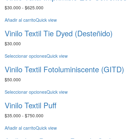
Rango
$
30.000
-
$
625.000
de
precios:
Añadir al carrito
Quick view
desde
Vinilo Textil Tie Dyed (Desteñido)
$30.000
hasta
$
30.000
$625.000
Seleccionar opciones
Quick view
Vinilo Textil Fotoluminiscente (GITD)
$
50.000
Seleccionar opciones
Quick view
Vinilo Textil Puff
Rango
$
35.000
-
$
750.000
de
precios:
Añadir al carrito
Quick view
desde