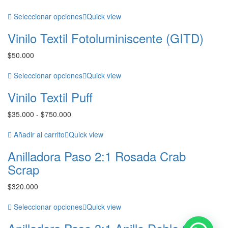
Seleccionar opciones
Quick view
Vinilo Textil Fotoluminiscente (GITD)
$
50.000
Seleccionar opciones
Quick view
Vinilo Textil Puff
Rango
$
35.000
-
$
750.000
de
precios:
Añadir al carrito
Quick view
desde
Anilladora Paso 2:1 Rosada Crab
$35.000
hasta
Scrap
$750.000
$
320.000
Seleccionar opciones
Quick view