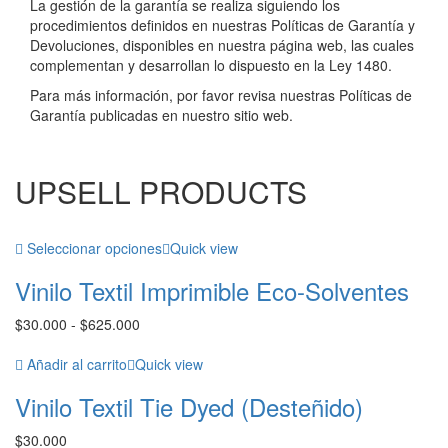
La gestión de la garantía se realiza siguiendo los
procedimientos definidos en nuestras Políticas de Garantía y
Devoluciones, disponibles en nuestra página web, las cuales
complementan y desarrollan lo dispuesto en la Ley 1480.
Para más información, por favor revisa nuestras Políticas de
Garantía publicadas en nuestro sitio web.
UPSELL PRODUCTS
Seleccionar opciones
Quick view
Vinilo Textil Imprimible Eco-Solventes
Rango
$
30.000
-
$
625.000
de
precios:
Añadir al carrito
Quick view
desde
Vinilo Textil Tie Dyed (Desteñido)
$30.000
hasta
$
30.000
$625.000