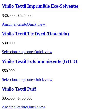
Vinilo Textil Imprimible Eco-Solventes
Rango
$
30.000
-
$
625.000
de
precios:
Añadir al carrito
Quick view
desde
$30.000
Vinilo Textil Tie Dyed (Desteñido)
hasta
$625.000
$
30.000
Seleccionar opciones
Quick view
Vinilo Textil Fotoluminiscente (GITD)
$
50.000
Seleccionar opciones
Quick view
Vinilo Textil Puff
Rango
$
35.000
-
$
750.000
de
precios:
Añadir al carrito
Quick view