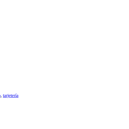
o
,
tarjetería