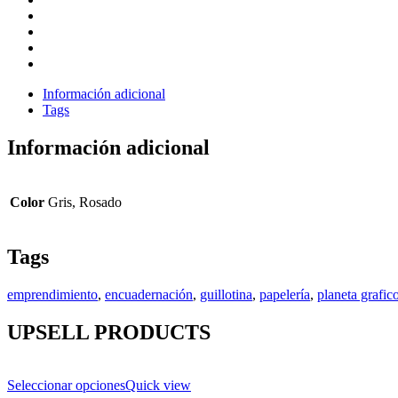
Información adicional
Tags
Información adicional
Color
Gris, Rosado
Tags
emprendimiento
,
encuadernación
,
guillotina
,
papelería
,
planeta grafic
UPSELL PRODUCTS
Seleccionar opciones
Quick view