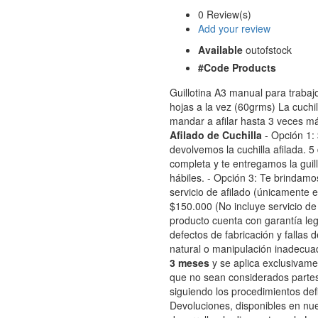
0 Review(s)
Add your review
Available
outofstock
#Code Products
Guillotina A3 manual para traba
hojas a la vez (60grms) La cuchil
mandar a afilar hasta 3 veces m
Afilado de Cuchilla
- Opción 1: 
devolvemos la cuchilla afilada. 5
completa y te entregamos la guill
hábiles. - Opción 3: Te brindamo
servicio de afilado (únicamente 
$150.000 (No incluye servicio d
producto cuenta con garantía leg
defectos de fabricación y fallas 
natural o manipulación inadecua
3 meses
y se aplica exclusivame
que no sean considerados partes 
siguiendo los procedimientos def
Devoluciones, disponibles en nu