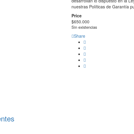
desarrollan lo dispuesto en la L
nuestras Políticas de Garantía pu
Price
$
650.000
Sin existencias
Share
entes