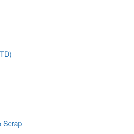
)
ITD)
b Scrap