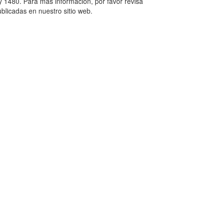
ey 1480. Para más información, por favor revisa
blicadas en nuestro sitio web.