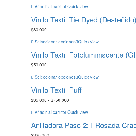
de
precios:
Añadir al carrito
Quick view
desde
Vinilo Textil Tie Dyed (Desteñido
$30.000
hasta
$
30.000
$625.000
Seleccionar opciones
Quick view
Vinilo Textil Fotoluminiscente (G
$
50.000
Seleccionar opciones
Quick view
Vinilo Textil Puff
Rango
$
35.000
-
$
750.000
de
precios:
Añadir al carrito
Quick view
desde
Anilladora Paso 2:1 Rosada Cra
$35.000
hasta
$
320.000