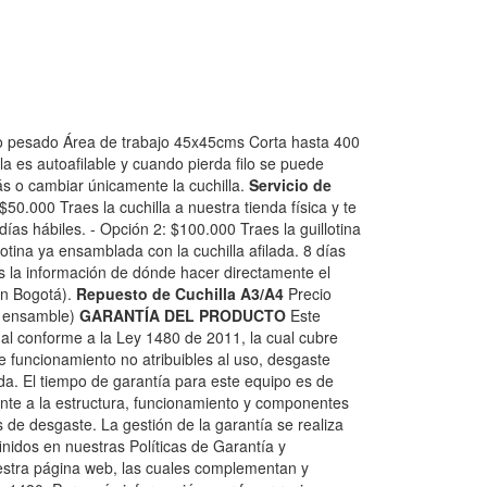
jo pesado Área de trabajo 45x45cms Corta hasta 400
la es autoafilable y cuando pierda filo se puede
ás o cambiar únicamente la cuchilla.
Servicio de
$50.000 Traes la cuchilla a nuestra tienda física y te
 días hábiles. - Opción 2: $100.000 Traes la guillotina
otina ya ensamblada con la cuchilla afilada. 8 días
s la información de dónde hacer directamente el
en Bogotá).
Repuesto de Cuchilla A3/A4
Precio
e ensamble)
GARANTÍA DEL PRODUCTO
Este
al conforme a la Ley 1480 de 2011, la cual cubre
de funcionamiento no atribuibles al uso, desgaste
da. El tiempo de garantía para este equipo es de
nte a la estructura, funcionamiento y componentes
de desgaste. La gestión de la garantía se realiza
inidos en nuestras Políticas de Garantía y
estra página web, las cuales complementan y