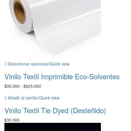
Seleccionar opciones
Quick view
Vinilo Textil Imprimible Eco-Solventes
Rango
$
30.000
-
$
625.000
de
precios:
Añadir al carrito
Quick view
desde
Vinilo Textil Tie Dyed (Desteñido)
$30.000
hasta
$
30.000
$625.000