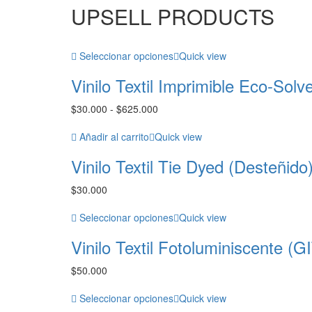
UPSELL PRODUCTS
Seleccionar opciones
Quick view
Vinilo Textil Imprimible Eco-Solv
Rango
$
30.000
-
$
625.000
de
precios:
Añadir al carrito
Quick view
desde
Vinilo Textil Tie Dyed (Desteñido
$30.000
hasta
$
30.000
$625.000
Seleccionar opciones
Quick view
Vinilo Textil Fotoluminiscente (G
$
50.000
Seleccionar opciones
Quick view