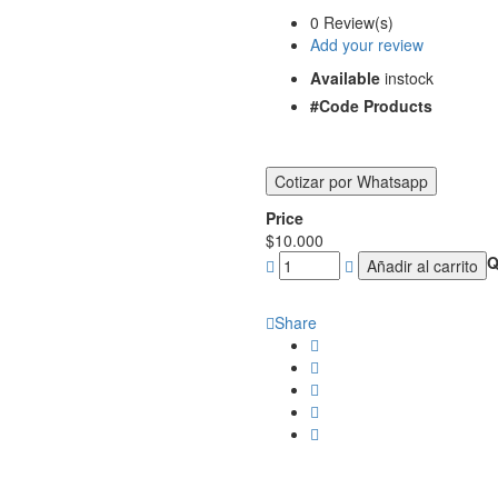
0 Review(s)
Add your review
Available
instock
#Code Products
Price
$
10.000
Q
Añadir al carrito
Share