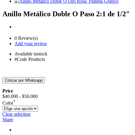
Anillo Metálico Doble O Paso 2:1 de 1/2″
0 Review(s)
Add your review
Available
instock
#Code Products
Price
Rango
$
40.000
-
$
50.000
de
*
Color
precios:
desde
Clear selection
$40.000
Share
hasta
$50.000