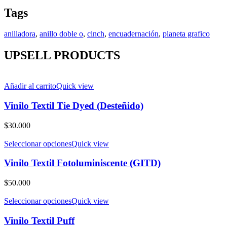
Tags
anilladora
,
anillo doble o
,
cinch
,
encuadernación
,
planeta grafico
UPSELL PRODUCTS
Añadir al carrito
Quick view
Vinilo Textil Tie Dyed (Desteñido)
$
30.000
Seleccionar opciones
Quick view
Vinilo Textil Fotoluminiscente (GITD)
$
50.000
Seleccionar opciones
Quick view
Vinilo Textil Puff