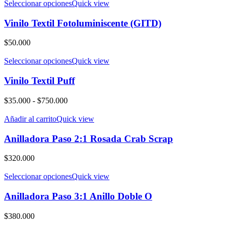
Seleccionar opciones
Quick view
Vinilo Textil Fotoluminiscente (GITD)
$
50.000
Seleccionar opciones
Quick view
Vinilo Textil Puff
Rango
$
35.000
-
$
750.000
de
precios:
Añadir al carrito
Quick view
desde
$35.000
Anilladora Paso 2:1 Rosada Crab Scrap
hasta
$750.000
$
320.000
Seleccionar opciones
Quick view
Anilladora Paso 3:1 Anillo Doble O
$
380.000