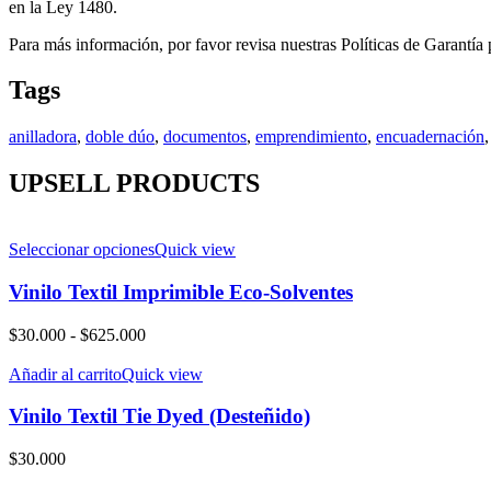
en la Ley 1480.
Para más información, por favor revisa nuestras Políticas de Garantía 
Tags
anilladora
,
doble dúo
,
documentos
,
emprendimiento
,
encuadernación
UPSELL PRODUCTS
Seleccionar opciones
Quick view
Vinilo Textil Imprimible Eco-Solventes
Rango
$
30.000
-
$
625.000
de
precios:
Añadir al carrito
Quick view
desde
$30.000
Vinilo Textil Tie Dyed (Desteñido)
hasta
$625.000
$
30.000