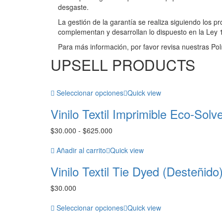
desgaste.
La gestión de la garantía se realiza siguiendo los p
complementan y desarrollan lo dispuesto en la Ley 
Para más información, por favor revisa nuestras Polí
UPSELL PRODUCTS
Seleccionar opciones
Quick view
Vinilo Textil Imprimible Eco-Solv
Rango
$
30.000
-
$
625.000
de
precios:
Añadir al carrito
Quick view
desde
Vinilo Textil Tie Dyed (Desteñido
$30.000
hasta
$
30.000
$625.000
Seleccionar opciones
Quick view