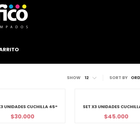
ARRITO
SHOW
12
SORT BY
X3 UNIDADES CUCHILLA 45°
SET X3 UNIDADES CUCHILL
$
30.000
$
45.000