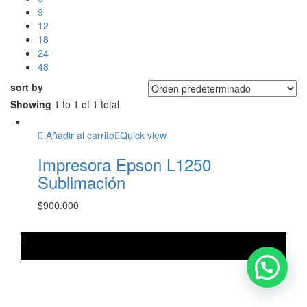
9
12
18
24
48
sort by
Showing
1 to 1 of 1 total
Añadir al carrito
Quick view
Impresora Epson L1250
Sublimación
$
900.000