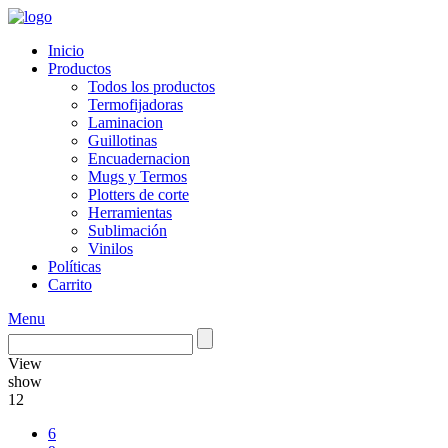
Inicio
Productos
Todos los productos
Termofijadoras
Laminacion
Guillotinas
Encuadernacion
Mugs y Termos
Plotters de corte
Herramientas
Sublimación
Vinilos
Políticas
Carrito
Menu
View
show
12
6