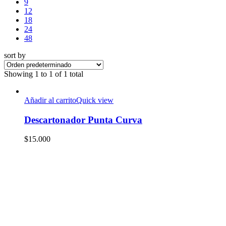
9
12
18
24
48
sort by
Showing
1 to 1 of 1 total
Añadir al carrito
Quick view
Descartonador Punta Curva
$
15.000