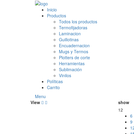
Inicio
Productos
Todos los productos
Termofijadoras
Laminacion
Guillotinas
Encuadernacion
Mugs y Termos
Plotters de corte
Herramientas
Sublimación
Vinilos
Políticas
Carrito
Menu
View
show
12
6
9
1
1