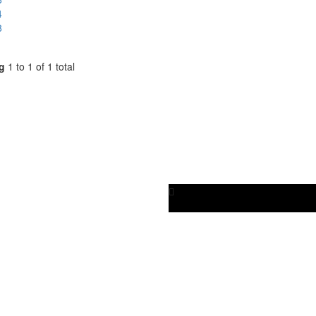
4
8
g
1 to 1 of 1 total