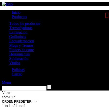
Inicio
Productos
Todos los productos
Termofijadoras
Laminacion
Guillotinas
Encuadernacion
Mugs y Termos
Plotters de corte
Herramientas
Sublimación
Vinilos
Políticas
Carrito
Menu
View
show
12
1 to 1 of 1 total