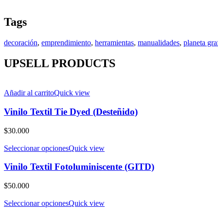
Tags
decoración
,
emprendimiento
,
herramientas
,
manualidades
,
planeta gra
UPSELL PRODUCTS
Añadir al carrito
Quick view
Vinilo Textil Tie Dyed (Desteñido)
$
30.000
Seleccionar opciones
Quick view
Vinilo Textil Fotoluminiscente (GITD)
$
50.000
Seleccionar opciones
Quick view